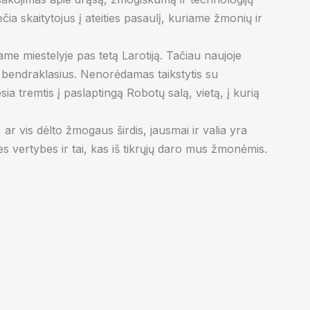
ia skaitytojus į ateities pasaulį, kuriame žmonių ir
žame miestelyje pas tetą Larotiją. Tačiau naujoje
s bendraklasius. Nenorėdamas taikstytis su
a tremtis į paslaptingą Robotų salą, vietą, į kurią
ar vis dėlto žmogaus širdis, jausmai ir valia yra
s vertybes ir tai, kas iš tikrųjų daro mus žmonėmis.