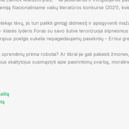
miją Nacionaliniame vaikų literatūros konkurse (2021), kvieč
ekęs tėvų, jis turi palikti gimtąjį didmiestį ir apsigyventi ma
– klasės lyderis Foras su savo šutve terorizuoja silpnesniu
drąsus poelgis sukelia nepageidaujamų pasekmių – Erniui gresi
rendimų priima robotai? Ar tikrai jie gali pakeisti žmones, 
s skaitytojus susimąstyti apie pasirinkimų svarbą, moraline
štą