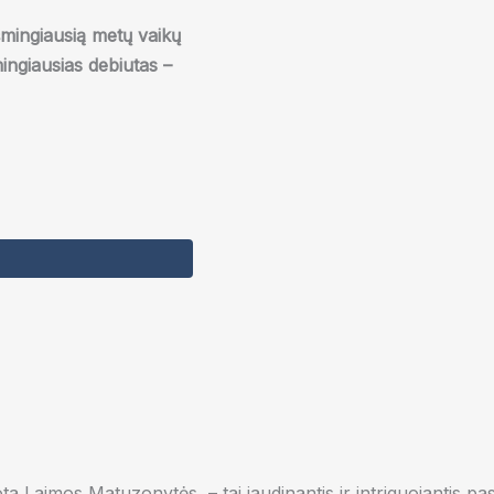
šmingiausią metų vaikų
ingiausias debiutas –
ota Laimos Matuzonytės, – tai jaudinantis ir intriguojantis 