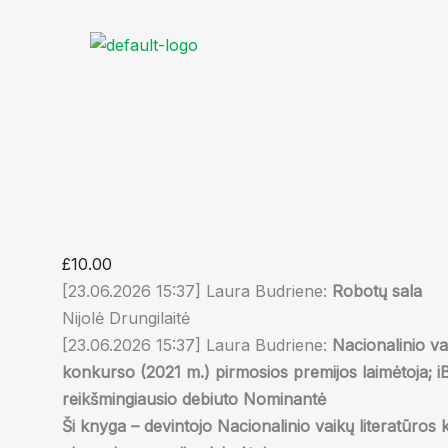
Skip
Knyga
to
Robotų
content
sala
quantity
£
10.00
[23.06.2026 15:37] Laura Budriene:
Robotų sala
Nijolė Drungilaitė
[23.06.2026 15:37] Laura Budriene:
Nacionalinio va
konkurso (2021 m.) pirmosios premijos laimėtoja; 
reikšmingiausio debiuto Nominantė
Ši knyga – devintojo Nacionalinio vaikų literatūros