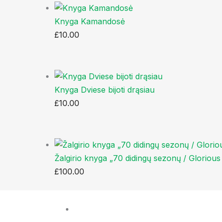
Knyga Kamandosė
£
10.00
Knyga Dviese bijoti drąsiau
£
10.00
Žalgirio knyga „70 didingų sezonų / Gloriou
£
100.00