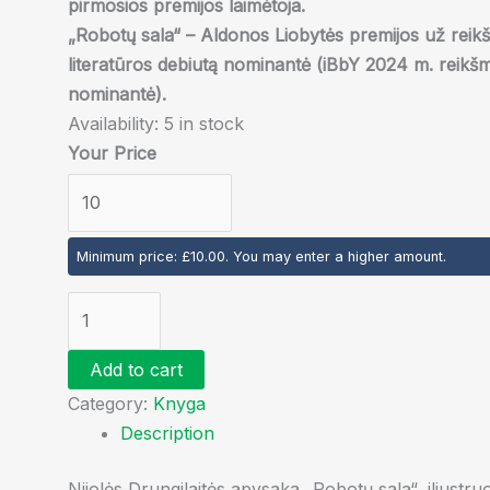
pirmosios premijos laimėtoja.
„Robotų sala“ – Aldonos Liobytės premijos už reik
literatūros debiutą nominantė (iBbY 2024 m. reikšm
nominantė).
Availability:
5 in stock
Your Price
Minimum price:
£
10.00
. You may enter a higher amount.
Add to cart
Category:
Knyga
Description
Nijolės Drungilaitės apysaka „Robotų sala“, iliustru