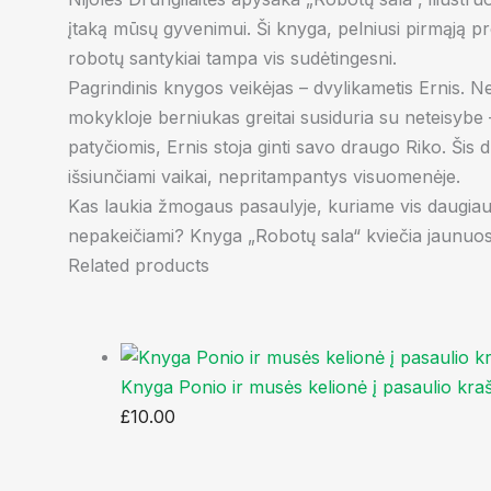
įtaką mūsų gyvenimui. Ši knyga, pelniusi pirmąją pre
robotų santykiai tampa vis sudėtingesni.
Pagrindinis knygos veikėjas – dvylikametis Ernis. Net
mokykloje berniukas greitai susiduria su neteisybe 
patyčiomis, Ernis stoja ginti savo draugo Riko. Šis 
išsiunčiami vaikai, nepritampantys visuomenėje.
Kas laukia žmogaus pasaulyje, kuriame vis daugiau sp
nepakeičiami? Knyga „Robotų sala“ kviečia jaunuosiu
Related products
Knyga Ponio ir musės kelionė į pasaulio kra
£
10.00