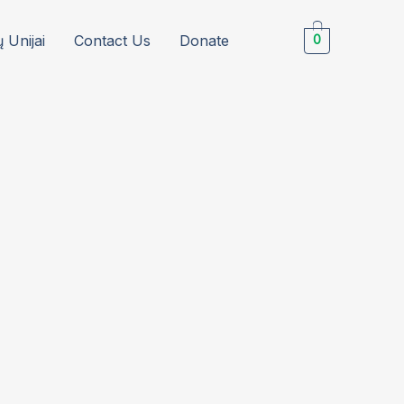
Unijai
Contact Us
Donate
0